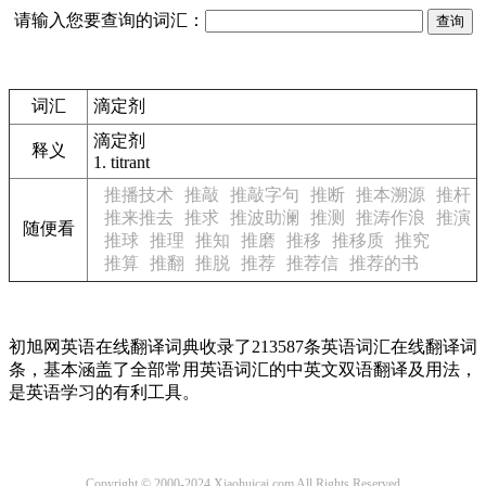
请输入您要查询的词汇：
词汇
滴定剂
滴定剂
释义
1.
titrant
推播技术
推敲
推敲字句
推断
推本溯源
推杆
推来推去
推求
推波助澜
推测
推涛作浪
推演
随便看
推球
推理
推知
推磨
推移
推移质
推究
推算
推翻
推脱
推荐
推荐信
推荐的书
初旭网英语在线翻译词典收录了213587条英语词汇在线翻译词
条，基本涵盖了全部常用英语词汇的中英文双语翻译及用法，
是英语学习的有利工具。
Copyright © 2000-2024 Xiaohuicai.com All Rights Reserved