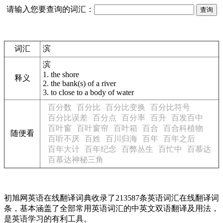
请输入您要查询的词汇：
词汇
滨
滨
1.
the shore
释义
2.
the bank(s) of a river
3.
to close to a body of water
百分数
百分比
百分比变换
百分比符号
百分比误差
百分点
百分率
百升
百发百中
百叶窗
百叶窗帘
百叶箱
百合
百合科植物
随便看
百听不厌
百姓
百川归海
百年
百年之后
百年大计
百年纪念
百弊丛生
百忙中
百慕达
百慕达神秘三角
初旭网英语在线翻译词典收录了213587条英语词汇在线翻译词
条，基本涵盖了全部常用英语词汇的中英文双语翻译及用法，
是英语学习的有利工具。