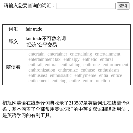
请输入您要查询的词汇：
词汇
fair trade
fair trade
不可数名词
释义
‘经济’公平交易
entertain
entertainer
entertaining
entertainment
entertainment tax
enthalpy
enthetic
enthral
enthrall, enthral
enthralling
enthrone
enthronement
随便看
enthronization
enthronize
enthuse
enthusiasm
enthusiast
enthusiastic
enthymeme
entia
entice
enticement
enticing
entire
entire function
初旭网英语在线翻译词典收录了213587条英语词汇在线翻译词
条，基本涵盖了全部常用英语词汇的中英文双语翻译及用法，
是英语学习的有利工具。