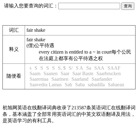
请输入您要查询的词汇：
词汇
fair shake
fair shake
(俚)公平待遇
释义
every citizen is entitled to a ~ in court
每个公民
在法庭上都享有公平待遇之权
s
S
S
S
S
S, $
S/
S A
Sa
SAA
SAAF
Saam
Saanen
Saar
Saar Basin
Saarbrucken
随便看
Saaremaa
Saarinen
Saarland
Saarlander
Saavedra Lamas
Sab
Saba
sabadilla
Sabaean
初旭网英语在线翻译词典收录了213587条英语词汇在线翻译词
条，基本涵盖了全部常用英语词汇的中英文双语翻译及用法，
是英语学习的有利工具。