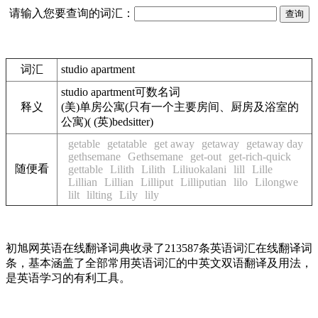
请输入您要查询的词汇：
词汇
studio apartment
studio apartment
可数名词
释义
(美)单房公寓(只有一个主要房间、厨房及浴室的
公寓)( (英)bedsitter)
getable
getatable
get away
getaway
getaway day
gethsemane
Gethsemane
get-out
get-rich-quick
随便看
gettable
Lilith
Lilith
Liliuokalani
lill
Lille
Lillian
Lillian
Lilliput
Lilliputian
lilo
Lilongwe
lilt
lilting
Lily
lily
初旭网英语在线翻译词典收录了213587条英语词汇在线翻译词
条，基本涵盖了全部常用英语词汇的中英文双语翻译及用法，
是英语学习的有利工具。