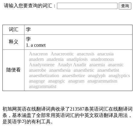
请输入您要查询的词汇：
词汇
孛
孛
释义
1.
a comet
Anacreon
Anacreontic
anacrusis
anacusia
anadem
anadenia
anadiplosis
anadromous
Anadyomene
Anadyr Anadir
anaemia
anaemic
随便看
anaerobe
anaesthesia
anaesthetic
anaesthetist
anaesthetization
anaesthetize
anaglyph
anaglyptics
anagoge
anagogic
anagram
anagrammatism
anagrammatist
初旭网英语在线翻译词典收录了213587条英语词汇在线翻译词
条，基本涵盖了全部常用英语词汇的中英文双语翻译及用法，
是英语学习的有利工具。