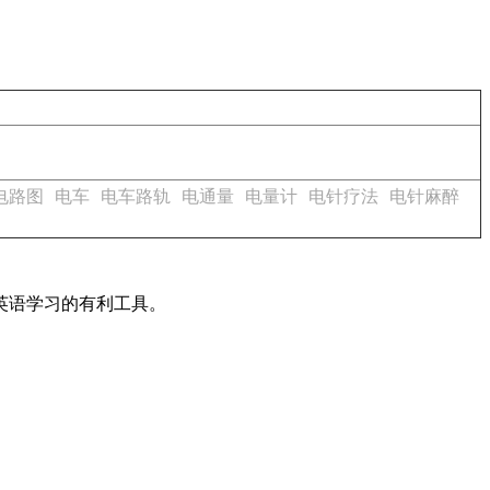
电路图
电车
电车路轨
电通量
电量计
电针疗法
电针麻醉
英语学习的有利工具。