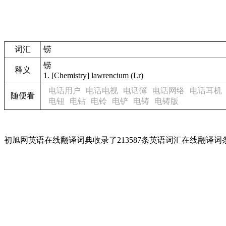
词汇
铹
铹
释义
1.
[Chemistry] lawrencium (Lr)
电话用户
电话电视
电话簿
电话网络
电话耳机
随便看
电钮
电钻
电铃
电铲
电铸
电铸版
初旭网英语在线翻译词典收录了213587条英语词汇在线翻