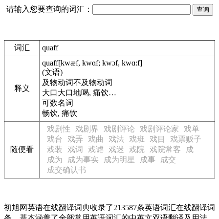
请输入您要查询的词汇：
词汇
quaff
quaff
[kwæf, kwɑf; kwɔf, kwɑ:f]
(文语)
及物动词
不及物动词
释义
大口大口地喝, 痛饮…
可数名词
畅饮, 痛饮
戏剧性
戏剧界
戏剧评论
戏剧评论家
戏单
戏台
戏弄
戏曲
戏法
戏班
戏目
戏票贩子
随便看
戏装
戏词
戏谑
戏迷
戏院
戏院常客
成
成为
成为事实
成为明星
成事
成交
成交确认书
初旭网英语在线翻译词典收录了213587条英语词汇在线翻译词
条，基本涵盖了全部常用英语词汇的中英文双语翻译及用法，