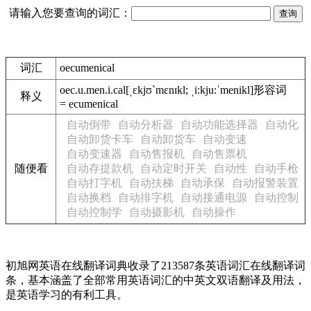
请输入您要查询的词汇：
词汇
oecumenical
oec.u.men.i.cal
[ˌɛkjʊ`mɛnɪkl; ˌi:kju:ˈmenikl]
形容词
释义
= ecumenical
自动倒带
自动分析器
自动功能选择器
自动化
自动卸货卡车
自动卸货车
自动变速
自动变速器
自动售报机
自动售票机
随便看
自动存提款机
自动定时开关
自动性
自动手枪
自动打字机
自动扶梯
自动承保
自动报警装置
自动换档
自动排字机
自动接通电源
自动控制
自动控制学
自动摄影机
自动操作
初旭网英语在线翻译词典收录了213587条英语词汇在线翻译词
条，基本涵盖了全部常用英语词汇的中英文双语翻译及用法，
是英语学习的有利工具。